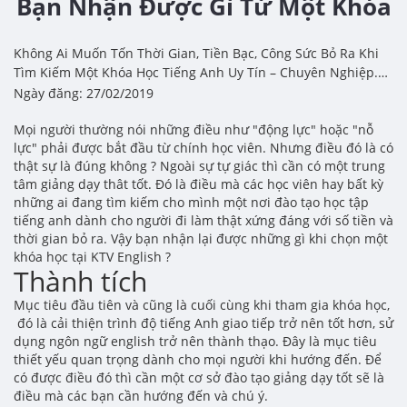
Bạn Nhận Được Gì Từ Một Khóa
Tiếng Anh Cho Người Đi Làm ?
Không Ai Muốn Tốn Thời Gian, Tiền Bạc, Công Sức Bỏ Ra Khi
Tìm Kiếm Một Khóa Học Tiếng Anh Uy Tín – Chuyên Nghiệp.
Đặc Biệt Là Đối Với Các Bạn Bận Rộn Với Công Việc, Thì Họ Cần
Ngày đăng: 27/02/2019
Nhiều Động Lực Hơn, Nỗ Lực Hơn Để Có Thể Đạt Kết Quả Tốt.
Mọi người thường nói những điều như "động lực" hoặc "nỗ
lực" phải được bắt đầu từ chính học viên. Nhưng điều đó là có
thật sự là đúng không ? Ngoài sự tự giác thì cần có một trung
tâm giảng dạy thât tốt. Đó là điều mà các học viên hay bất kỳ
những ai đang tìm kiếm cho mình một nơi đào tạo học tập
tiếng anh dành cho người đi làm thật xứng đáng với số tiền và
thời gian bỏ ra. Vậy bạn nhận lại được những gì khi chọn một
khóa học tại KTV English ?
Thành tích
Mục tiêu đầu tiên và cũng là cuối cùng khi tham gia khóa học,
đó là cải thiện trình độ tiếng Anh giao tiếp trở nên tốt hơn, sử
dụng ngôn ngữ english trở nên thành thạo. Đây là mục tiêu
thiết yếu quan trọng dành cho mọi người khi hướng đến. Để
có được điều đó thì cần một cơ sở đào tạo giảng dạy tốt sẽ là
điều mà các bạn cần hướng đến và chú ý.