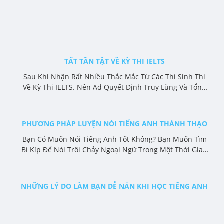
TẤT TẦN TẬT VỀ KỲ THI IELTS
Sau Khi Nhận Rất Nhiều Thắc Mắc Từ Các Thí Sinh Thi
Về Kỳ Thi IELTS. Nên Ad Quyết Định Truy Lùng Và Tổng
Hợp Toàn Bộ Tài Liệu Cơ Bản Về Cấu Trúc Đề Thi Và
Thời Gian Thi Các Phần. Các Bạn Tham Khảo Nhé.
PHƯƠNG PHÁP LUYỆN NÓI TIẾNG ANH THÀNH THẠO
Bạn Có Muốn Nói Tiếng Anh Tốt Không? Bạn Muốn Tìm
Bí Kíp Để Nói Trôi Chảy Ngoại Ngữ Trong Một Thời Gian
Ngắn?
NHỮNG LÝ DO LÀM BẠN DỄ NẢN KHI HỌC TIẾNG ANH