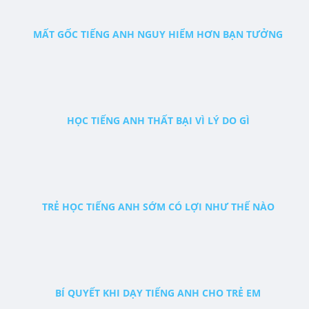
MẤT GỐC TIẾNG ANH NGUY HIỂM HƠN BẠN TƯỞNG
HỌC TIẾNG ANH THẤT BẠI VÌ LÝ DO GÌ
TRẺ HỌC TIẾNG ANH SỚM CÓ LỢI NHƯ THẾ NÀO
BÍ QUYẾT KHI DẠY TIẾNG ANH CHO TRẺ EM