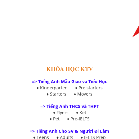
KHÓA HỌC KTV
=> Tiếng Anh Mẫu Giáo và Tiểu Học
♦ Kindergarten ♦ Pre starters
♦ Starters ♦ Movers
=> Tiếng Anh THCS và THPT
♦ Flyers ♦
Ket
♦
Pet
♦
Pre-IELTS
=>
Tiếng Anh Cho SV & Người Đi Làm
♦
Teens
♦
Adults
♦
IELTS Prep