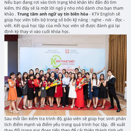
Nếu bạn đang rơi vào tình trạng khó khăn khi đắn đó tìm
kiếm, thì đây sẽ là một lời ngỏ ý nho nhỏ dành cho bạn tham
khảo .
Trung tâm anh ngữ uy tín biên hòa
- KTV English sẽ
giúp học viên tiến bộ trong số bốn kỹ năng : nghe - nói - đọc -
viết. Kết quả học tập của mỗi học viên sẽ được đánh giá lại
định kỳ thay vì vào cuối khóa học.
Sau mỗi lần kiểm tra trình độ, giáo viên sẽ giúp học sinh phân
tích điểm mạnh và điểm yếu trong quá trình học tập, đề xuất
thay đổi trong giai đoạn tiếp theo để cải thiện thành tính với