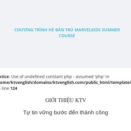
CHƯƠNG TRÌNH HÈ BÁN TRÚ MARVELKIDS SUMMER
COURSE
tice
: Use of undefined constant php - assumed 'php' in
home/ktvenglish/domains/ktvenglish.com/public_html/template
 line
124
GIỚI THIỆU KTV
Tự tin vững bước đến thành công