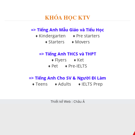
KHÓA HỌC KTV
=> Tiếng Anh Mẫu Giáo và Tiểu Học
♦ Kindergarten ♦ Pre starters
♦ Starters ♦ Movers
=> Tiếng Anh THCS và THPT
♦ Flyers ♦
Ket
♦
Pet
♦
Pre-IELTS
=>
Tiếng Anh Cho SV & Người Đi Làm
♦
Teens
♦
Adults
♦
IELTS Prep
Thiết kế Web
:
Châu Á