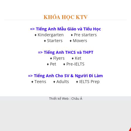
KHÓA HỌC KTV
=> Tiếng Anh Mẫu Giáo và Tiểu Học
♦ Kindergarten ♦ Pre starters
♦ Starters ♦ Movers
=> Tiếng Anh THCS và THPT
♦ Flyers ♦
Ket
♦
Pet
♦
Pre-IELTS
=>
Tiếng Anh Cho SV & Người Đi Làm
♦
Teens
♦
Adults
♦
IELTS Prep
Thiết kế Web
:
Châu Á