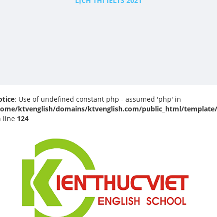
LỊCH THI IELTS 2021
tice
: Use of undefined constant php - assumed 'php' in
home/ktvenglish/domains/ktvenglish.com/public_html/template
 line
124